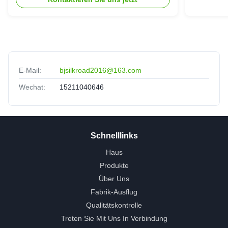
E-Mail:
bjsilkroad2016@163.com
Wechat:
15211040646
Schnelllinks
Haus
Produkte
Über Uns
Fabrik-Ausflug
Qualitätskontrolle
Treten Sie Mit Uns In Verbindung