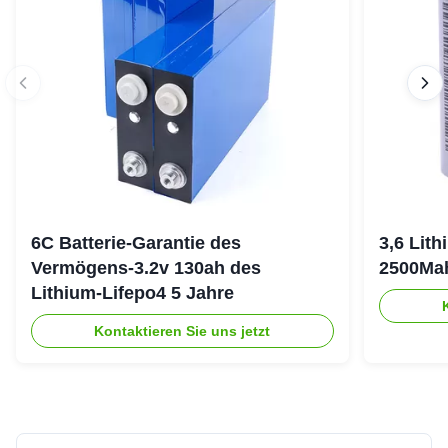
6C Batterie-Garantie des
3,6 Lit
Vermögens-3.2v 130ah des
2500Ma
Lithium-Lifepo4 5 Jahre
Kontaktieren Sie uns jetzt