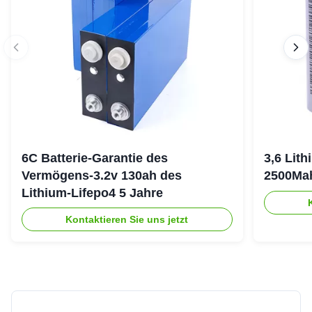
6C Batterie-Garantie des
3,6 Lit
Vermögens-3.2v 130ah des
2500Ma
Lithium-Lifepo4 5 Jahre
Kontaktieren Sie uns jetzt