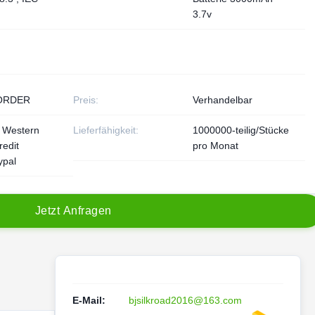
3.7v
ORDER
Preis:
Verhandelbar
, Western
Lieferfähigkeit:
1000000-teilig/Stücke
redit
pro Monat
ypal
J
e
t
z
t
A
n
f
r
a
g
e
n
E-Mail:
bjsilkroad2016@163.com