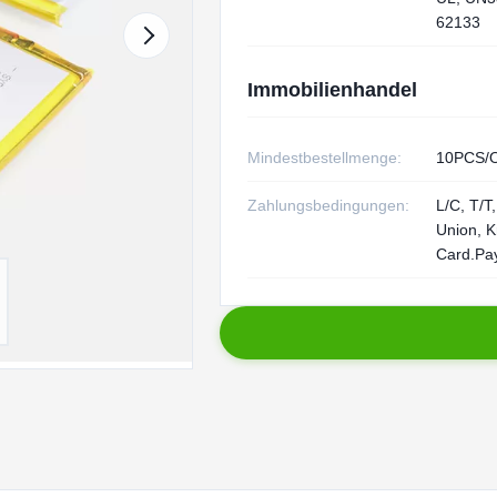
62133
Immobilienhandel
Mindestbestellmenge:
10PCS/
Zahlungsbedingungen:
L/C, T/T
Union, K
Card.Pa