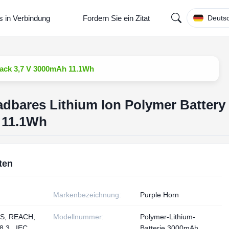
s in Verbindung
Fordern Sie ein Zitat
Deuts
Pack 3,7 V 3000mAh 11.1Wh
adbares Lithium Ion Polymer Battery
 11.1Wh
ten
Markenbezeichnung:
Purple Horn
S, REACH,
Modellnummer:
Polymer-Lithium-
.3 , IEC
Batterie 3000mAh