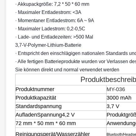
· Akkupackgröße: 7,2 * 50 * 60 mm
· Maximaler Entladestrom: <3A
· Momentaner Entladestrom: 6A ~ 9A
· Maximaler Ladestrom: 0,2-0,5C
· Lade- und Entladezeiten: >500 Mal
3,7-V-Polymer-Lithium-Batterie
· Entspricht den einschlägigen nationalen Standards un
· Alle fertigen Batterieprodukte wurden vor Verlassen des
Sie können direkt und normal verwendet werden
Produktbeschrei
Produktnummer
MY-036
Produktk
apazität
3000 mAh
Standardspannung
3,7 V
Aufladen
Spannung
4,2 V
Produktgrö
72 mm * 50 mm * 60 mm
Anwendung
Reinigungsgerät/Wasserzähler
Bluetooth/Headset