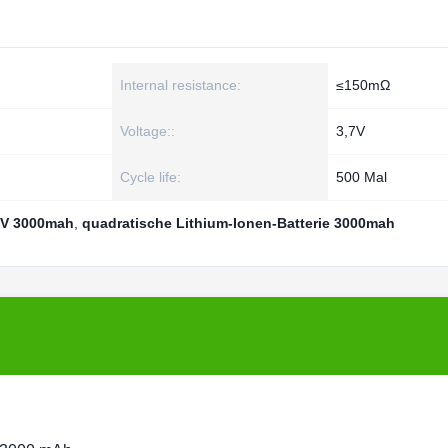
Internal resistance:
≤150mΩ
Voltage::
3,7V
Cycle life:
500 Mal
 V 3000mah
,
quadratische Lithium-Ionen-Batterie 3000mah