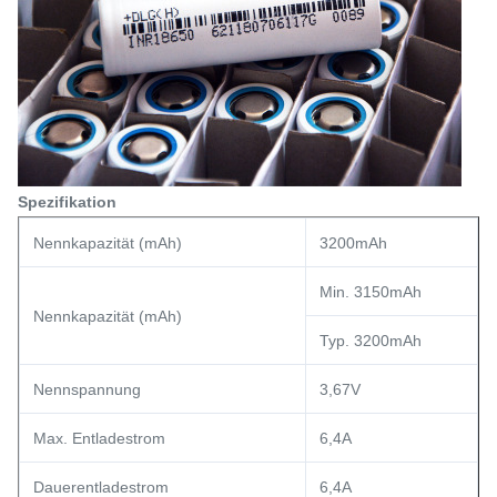
Spezifikation
Nennkapazität (mAh)
3200mAh
Min. 3150mAh
Nennkapazität (mAh)
Typ. 3200mAh
Nennspannung
3,67V
Max. Entladestrom
6,4A
Dauerentladestrom
6,4A