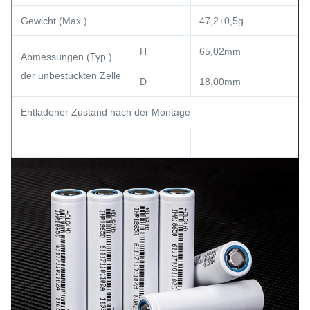
Gewicht (Max.)
47,2±0,5g
H
65,02mm
Abmessungen (Typ.)
der unbestückten Zelle
D
18,00mm
Entladener Zustand nach der Montage